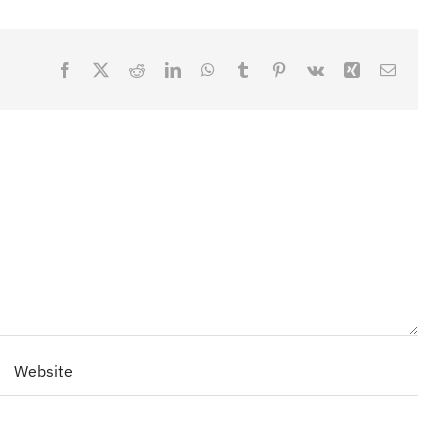
Facebook
X
Reddit
LinkedIn
WhatsApp
Tumblr
Pinterest
Vk
Xing
Email