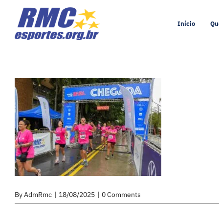
Skip
to
Início
Qu
content
By
AdmRmc
|
18/08/2025
|
0 Comments